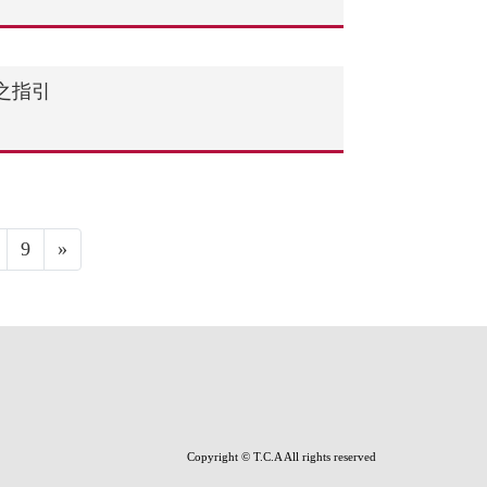
之指引
9
»
Copyright © T.C.A All rights reserved