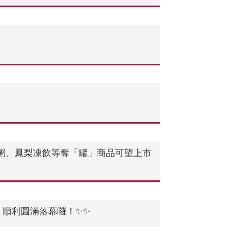
》
粥、鳳梨凍飲等奪「罐」商品可望上市
，順利圓滿落幕囉！✨✨