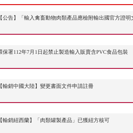
【公告】「輸入禽畜動物肉類產品應檢附輸出國官方證明
環保署112年7月1日起禁止製造輸入販賣含PVC食品包裝
【輸銷中國大陸】變更書面文件申請註冊
【輸銷紐西蘭】「肉類罐製產品」已獲紐方核可